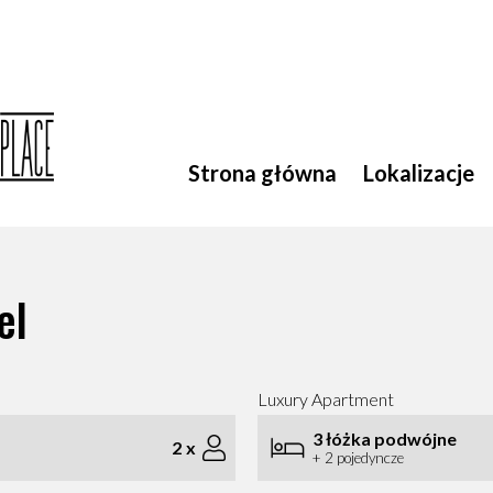
Strona główna
Lokalizacje
el
Luxury Apartment
3 łóżka podwójne
2
x
+ 2 pojedyncze