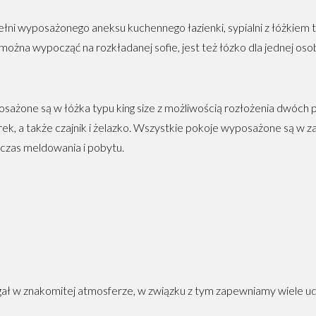
łni wyposażonego aneksu kuchennego łazienki, sypialni z łóżkiem ty
można wypocząć na rozkładanej sofie, jest też łózko dla jednej osoby
sażone są w łóżka typu king size z możliwością rozłożenia dwóch 
arek, a także czajnik i żelazko. Wszystkie pokoje wyposażone są w 
czas meldowania i pobytu.
gał w znakomitej atmosferze, w związku z tym zapewniamy wiele u