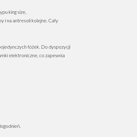
pu king size,
 i na antresoli kolejne. Cały
pojedynczych łóżek. Do dyspozycji
zamki elektroniczne, co zapewnia
dogodnień.