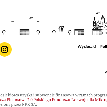
Wycieczki
Pol
P